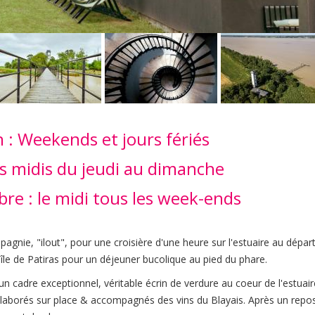
n : Weekends et jours fériés
les midis du jeudi au dimanche
e : le midi tous les week-ends
nie, "ilout", pour une croisière d'une heure sur l'estuaire au dépar
'île de Patiras pour un déjeuner bucolique au pied du phare.
 cadre exceptionnel, véritable écrin de verdure au coeur de l'estuair
élaborés sur place & accompagnés des vins du Blayais. Après un repo