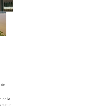
t de
e de la
s sur un