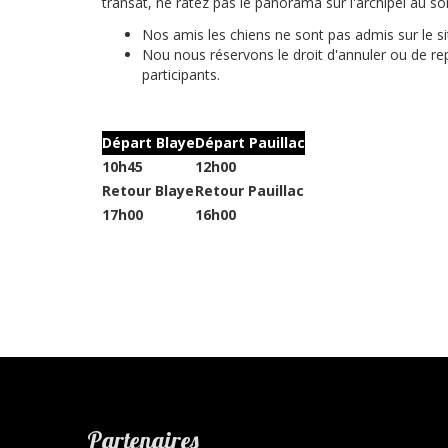
transat, ne ratez pas le panorama sur l'archipel au 
Nos amis les chiens ne sont pas admis sur le sit
Nou nous réservons le droit d'annuler ou de 
participants.
Départ Blaye
Départ Pauillac
10h45
12h00
Retour Blaye
Retour Pauillac
17h00
16h00
Partenaires