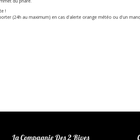
sommet du phare.
e !
reporter (24h au maximum) en cas d'alerte orange météo ou d'un man
La Compagnie Des 2 Rives